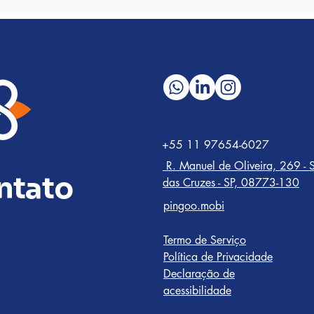
+55 11 97654-6027
R. Manuel de Oliveira, 269 - S
ntato
das Cruzes - SP, 08773-130
pingoo.mobi
Termo de Serviço
Política de Privacidade
Declaração de
acessibilidade