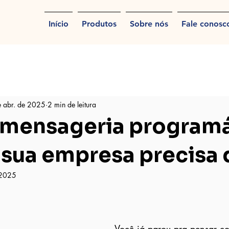
Início
Produtos
Sobre nós
Fale conosc
 abr. de 2025
2 min de leitura
 mensageria programá
 sua empresa precisa 
 2025
Você já parou pra pensar c