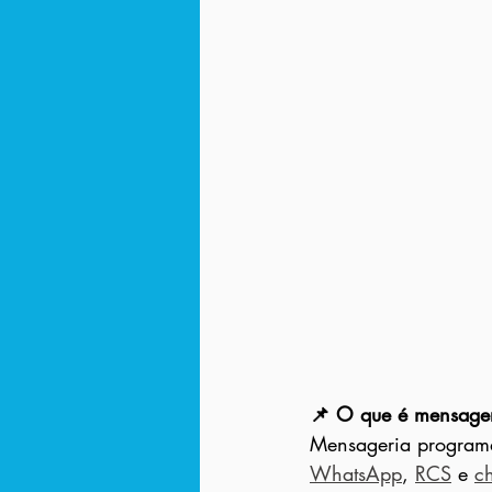
📌 O que é mensager
Mensageria programá
WhatsApp
, 
RCS
 e 
c