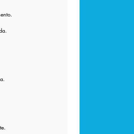
ento.
da.
a.
te.