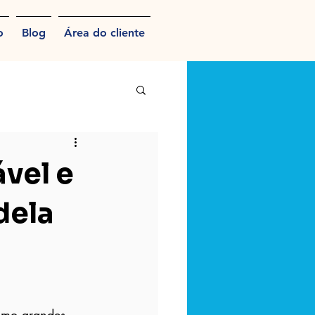
o
Blog
Área do cliente
vel e
dela
omo grandes 