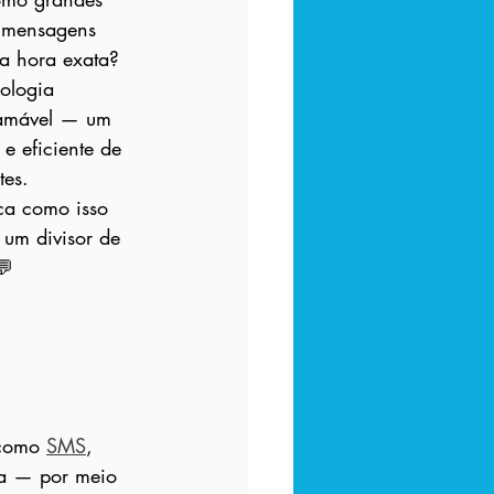
 mensagens 
na hora exata?
ologia 
amável — um 
 e eficiente de 
tes.
ica como isso 
 um divisor de 
💬
como 
SMS
, 
sa — por meio 