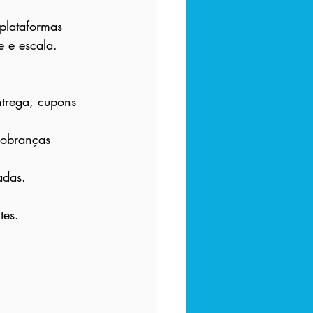
plataformas 
e e escala.
trega, cupons 
cobranças 
adas.
tes.